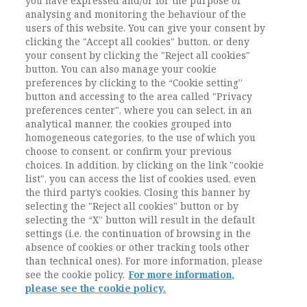
you have expressed and/or for the purpose of
l’Università degli studi di Urbino Carlo Bo e
analysing and monitoring the behaviour of the
membro dell’Associazione Nazionale di Sociologia
users of this website. You can give your consent by
in occasione della Giornata internazionale delle
clicking the "Accept all cookies" button, or deny
persone con disabilità.
your consent by clicking the "Reject all cookies"
button. You can also manage your cookie
Leggi l'articolo completo.
preferences by clicking to the “Cookie setting”
button and accessing to the area called "Privacy
preferences center", where you can select, in an
analytical manner, the cookies grouped into
homogeneous categories, to the use of which you
choose to consent, or confirm your previous
choices. In addition, by clicking on the link "cookie
Vai all'archivio
list", you can access the list of cookies used, even
the third party’s cookies. Closing this banner by
selecting the "Reject all cookies" button or by
selecting the “X” button will result in the default
settings (i.e. the continuation of browsing in the
absence of cookies or other tracking tools other
than technical ones). For more information, please
see the cookie policy.
For more information,
please see the cookie policy.
Contatti / Contacts