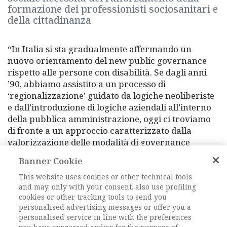
formazione dei professionisti sociosanitari e
della cittadinanza
“In Italia si sta gradualmente affermando un
nuovo orientamento del new public governance
rispetto alle persone con disabilità. Se dagli anni
’90, abbiamo assistito a un processo di
‘regionalizzazione’ guidato da logiche neoliberiste
e dall’introduzione di logiche aziendali all’interno
della pubblica amministrazione, oggi ci troviamo
di fronte a un approccio caratterizzato dalla
valorizzazione delle modalità di governance
partecipativo tra attore pubblico e terzo settore.
Banner Cookie
Modalità che trovano un evidente ancoraggio
regolativo nei principi di sussidiarietà orizzontale
This website uses cookies or other technical tools
and may, only with your consent, also use profiling
della nostra Costituzione”.
cookies or other tracking tools to send you
Lo afferma la sociologa Angela Genova,
personalised advertising messages or offer you a
professoressa di Sociologia Generale presso
personalised service in line with the preferences