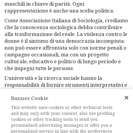
maschili in chiave di parità. Ogni
rappresentazione è anche una scelta politica.
Come Associazione Italiana di Sociologia, crediamo
che la conoscenza sociologica debba contribuire
alla trasformazione del reale. La violenza contro le
donne è il sintomo di una democrazia incompiuta:
non può essere affrontata solo con norme penali o
campagne occasionali, ma con un progetto
culturale, educativo e politico di lungo periodo e
che impegni tutte le persone.
L’università e la ricerca sociale hanno la
responsabilità di fornire strumenti interpretativi e
pratiche di cambiamento, formando generazioni
Banner Cookie
capaci di riconoscere e decostruire le
disuguaglianze. La violenza di genere non si
This website uses cookies or other technical tools
sconfigge con la pietà o la repressione, ma con la
and may, only with your consent, also use profiling
giustizia, la conoscenza e la cura della convivenza.
cookies or other tracking tools to send you
personalised advertising messages or offer you a
personalised service in line with the preferences