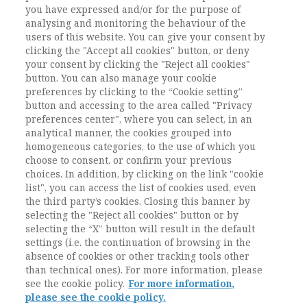
you have expressed and/or for the purpose of
Presidenza e Direttivo nazionale AIS
analysing and monitoring the behaviour of the
con la collaborazione di studiose e studiosi Sezione
users of this website. You can give your consent by
Studi di Genere – AIS
clicking the "Accept all cookies" button, or deny
your consent by clicking the "Reject all cookies"
button. You can also manage your cookie
Clicca qui per leggere la notizia sul sito
preferences by clicking to the “Cookie setting”
dell'AIS.
button and accessing to the area called "Privacy
preferences center", where you can select, in an
analytical manner, the cookies grouped into
homogeneous categories, to the use of which you
choose to consent, or confirm your previous
choices. In addition, by clicking on the link "cookie
Vai all'archivio
list", you can access the list of cookies used, even
the third party’s cookies. Closing this banner by
selecting the "Reject all cookies" button or by
selecting the “X” button will result in the default
settings (i.e. the continuation of browsing in the
absence of cookies or other tracking tools other
than technical ones). For more information, please
see the cookie policy.
For more information,
please see the cookie policy.
Contatti / Contacts