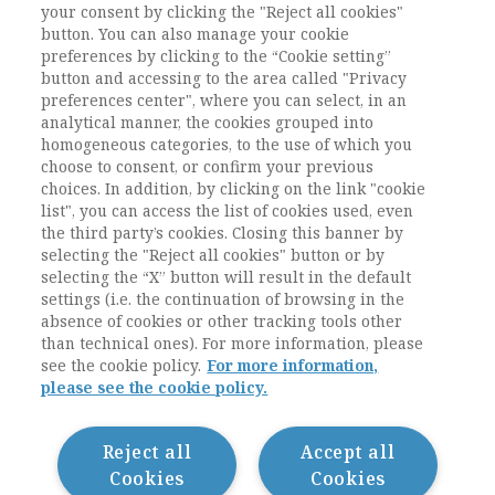
ESA (Regional Network Southern European
your consent by clicking the "Reject all cookies"
button. You can also manage your cookie
Societies) svoltosi lo scorso aprile. Sociologia
preferences by clicking to the “Cookie setting”
Italiana dedicherà ...
button and accessing to the area called "Privacy
Leggi
preferences center", where you can select, in an
analytical manner, the cookies grouped into
homogeneous categories, to the use of which you
choose to consent, or confirm your previous
Precedente
1
2
3
choices. In addition, by clicking on the link "cookie
list", you can access the list of cookies used, even
the third party’s cookies. Closing this banner by
selecting the "Reject all cookies" button or by
selecting the “X” button will result in the default
settings (i.e. the continuation of browsing in the
absence of cookies or other tracking tools other
than technical ones). For more information, please
see the cookie policy.
For more information,
please see the cookie policy.
Contatti / Contacts
Privacy
Cookie Policy
Reject all
Accept all
Whistleblowing
Cookies
Cookies