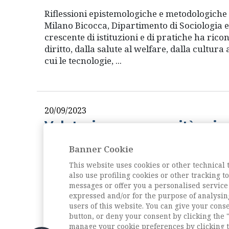
Riflessioni epistemologiche e metodologiche 
Milano Bicocca, Dipartimento di Sociologia e
crescente di istituzioni e di pratiche ha rico
diritto, dalla salute al welfare, dalla cultura
cui le tecnologie, ...
20/09/2023
Valutazione e comunità scien
Convegno 20 settembre 2023, Unive
Banner Cookie
Care Socie e cari Soci, con piacere vi infor
This website uses cookies or other technical 
sulla valutazione dell’università, coinvolgend
also use profiling cookies or other tracking 
spunto dalla recente pubblicazione del volum
messages or offer you a personalised service
pubblico dal titolo Valutazione e comunità sci
expressed and/or for the purpose of analysin
settembre ...
users of this website. You can give your conse
button, or deny your consent by clicking the "
manage your cookie preferences by clicking t