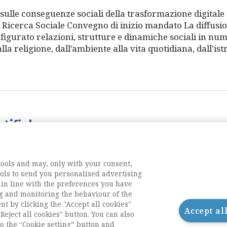
sulle conseguenze sociali della trasformazione digital
 Ricerca Sociale Convegno di inizio mandato La diffusio
nfigurato relazioni, strutture e dinamiche sociali in nume
 alla religione, dall’ambiente alla vita quotidiana, dall’
tifiche
rsità degli Studi RomaTre
miamo che il Direttivo nazionale dell’Ais intende avviar
tools and may, only with your consent,
o, oltre alla nostra comunità scientifica, le componenti 
tools to send you personalised advertising
e Perché la valutazione ha fallito (AA.VV, Morlacchi, P
 in line with the preferences you have
entifiche. Seminario di discussione sulla valutazione dell
g and monitoring the behaviour of the
nt by clicking the "Accept all cookies"
Accept al
Reject all cookies" button. You can also
o the “Cookie setting” button and