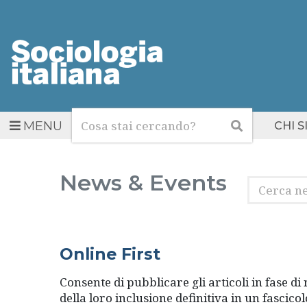
Cerca
Cerca
MENU
CHI 
News & Events
Cerca
nelle
rubriche
Online First
Consente di pubblicare gli articoli in fase d
della loro inclusione definitiva in un fascicol