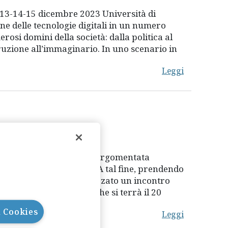
e 13-14-15 dicembre 2023 Università di
ne delle tecnologie digitali in un numero
rosi domini della società: dalla politica al
istruzione all’immaginario. In uno scenario in
Leggi
e una riflessione ampia e argomentata
politica e istituzionale. A tal fine, prendendo
erugia, 2023), ha organizzato un incontro
a ricerca scientifica, che si terrà il 20
l Cookies
Leggi