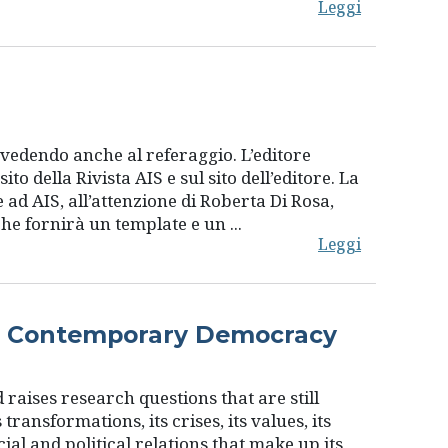
Leggi
rovvedendo anche al referaggio. L’editore
to della Rivista AIS e sul sito dell’editore. La
ad AIS, all’attenzione di Roberta Di Rosa,
che fornirà un template e un ...
Leggi
or Contemporary Democracy
 raises research questions that are still
ansformations, its crises, its values, its
cial and political relations that make up its