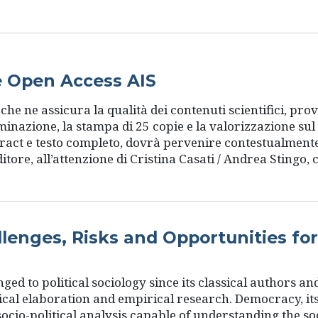
e Open Access AIS
S, che ne assicura la qualità dei contenuti scientifici, p
minazione, la stampa di 25 copie e la valorizzazione sul si
tract e testo completo, dovrà pervenire contestualmente 
ditore, all’attenzione di Cristina Casati / Andrea Stingo, 
llenges, Risks and Opportunities f
ed to political sociology since its classical authors and
cal elaboration and empirical research. Democracy, its tr
 socio-political analysis capable of understanding the so